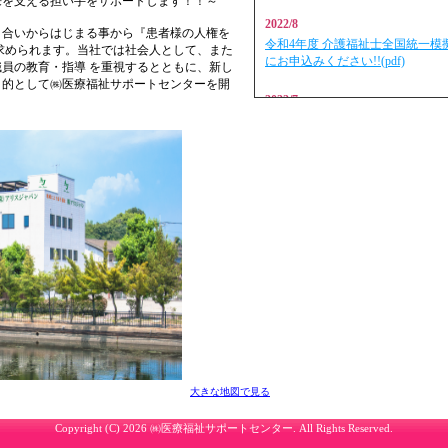
支える担い手をサポートします！！～
2022/8
き合いからはじまる事から『患者様の人権を
令和4年度 介護福祉士全国統一
求められます。当社では社会人として、また
にお申込みください!!(pdf)
員の教育・指導 を重視するとともに、新し
目的として㈱医療福祉サポートセンターを開
2022/7
初任者研修「介護職員初任者研修
(pdf)
2022/7
介護職員初任者研修受講申込書(pdf
2022/7
受講料のご案内(pdf)
2022/1
初任者研修「介護職員初任者研修
です。」(pdf)
2022/1
実務者研修「令和４年度 介護福
大きな地図で見る
りました。」(pdf)
Copyright (C)
2026 ㈱医療福祉サポートセンター. All Rights Reserved.
2021/10