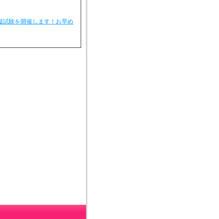
模擬試験を開催します！お早め
９月生、生徒募集中です。」
)
美星教室３月生、生徒募集中
祉士実務者研修の募集が始ま