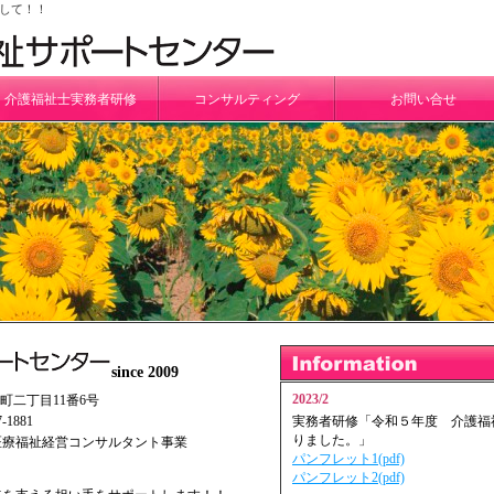
して！！
介護福祉士実務者研修
コンサルティング
お問い合せ
since 2009
2023/2
王子町二丁目11番6号
-1881
実務者研修「令和５年度 介護福
りました。」
医療福祉経営コンサルタント事業
パンフレット1(pdf)
パンフレット2(pdf)